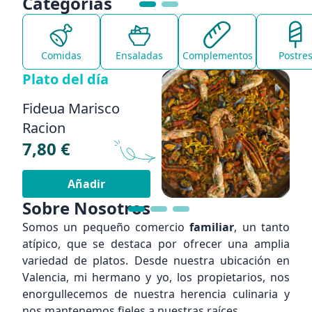
Categorías
Comidas
Ensaladas
Complementos
Postre
Plato del día
Pl
Paella Murciana
Es
12,00 €
8,
Añadir
Sobre Nosotros
Somos un pequeño comercio
familiar
, un tanto
atípico, que se destaca por ofrecer una amplia
variedad de platos. Desde nuestra ubicación en
Valencia, mi hermano y yo, los propietarios, nos
enorgullecemos de nuestra herencia culinaria y
nos mantenemos fieles a nuestras raíces.