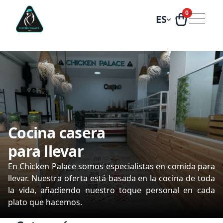
0
ES
Conoce
nuestro menú
semanal
Cada semana es una oportunidad para disfrutar algo
diferente. Descubre nuestras especialidades y haz que
tu comida sea inolvidable.